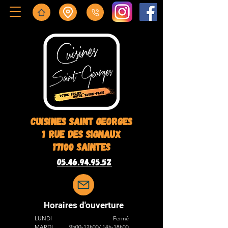
Cuisines saint georges
1 rue des signaux
17100 Saintes
05.46.94.95.52
Horaires d'ouverture
LUNDI
Fermé
MARDI
9h00-12h00/ 14h-18h00